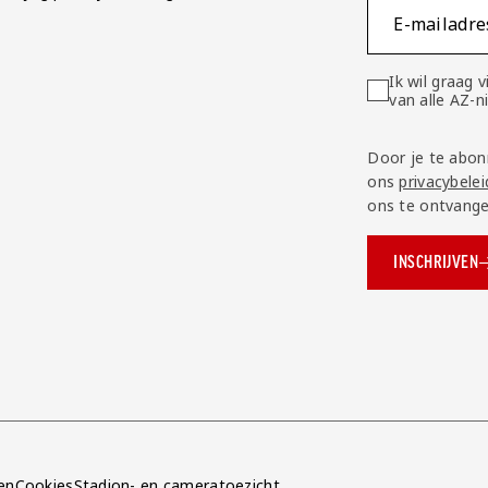
E-mailadre
Ik wil graag
van alle AZ-
Door je te abon
ons
privacybelei
ons te ontvange
INSCHRIJVEN
ok.com/AZAlkmaar
e
en
Cookies
Stadion- en cameratoezicht