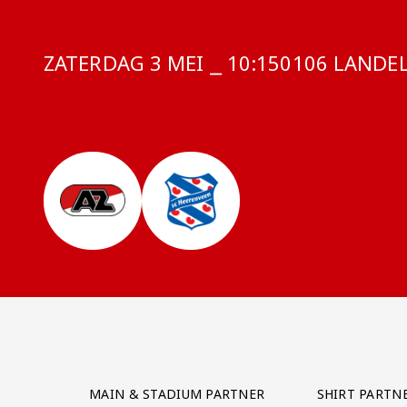
ZATERDAG 3 MEI ⎯ 10:15
COMPETITIE:
0106 LANDEL
Partner Logos Grid
MAIN & STADIUM PARTNER
SHIRT PARTN