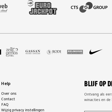
AFAS SOFTWARE
T PARTNER LEASEWEB
BEZOEK ONZE SLEEVE PARTNER EUROJACKPOT
BEZOEK ONZE ACADEM
P Groot
partner Voetbalshop
ek onze partner Zell Gerlos
Bezoek onze partner Gassan
Bezoek onze partner Rodi Media
Bezoek onze partner Reij
Bezoek onze par
Bezoek
BLIJF OP 
Help
Over ons
Ontvang als eer
Contact
winacties en de
FAQ
Wijzig privacy instellingen