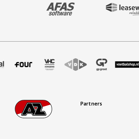
BEZOEK ONZE MAIN & STADIUM PARTNER 
BEZOEK ONZE SHIR
ak
r Treffer uitzendbureau
e partner Intal
Bezoek onze partner Four
Partner Logos Slider
Bezoek onze partner VHC Jongens
Bezoek onze partner VDK
Bezoek onze partner G
Bezoek onze 
Bezo
Partners
Footer
Ga naar onze homepage