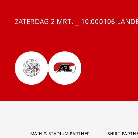
ZATERDAG 2 MRT. ⎯ 10:00
COMPETITIE
0106 LANDE
Partner Logos Grid
MAIN & STADIUM PARTNER
SHIRT PARTN