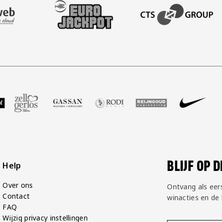
AFAS SOFTWARE
T PARTNER LEASEWEB
BEZOEK ONZE SLEEVE PARTNER EUROJACKPOT
BEZOEK ONZE ACADEM
GP Groot
 partner Voetbalshop
oek onze partner Zell Gerlos
Bezoek onze partner Gassan
Bezoek onze partner Rodi Media
Bezoek onze partner Rei
Bezoek onze pa
Bezoek
BLIJF OP 
Help
Over ons
Ontvang als eer
Contact
winacties en de
FAQ
Wijzig privacy instellingen