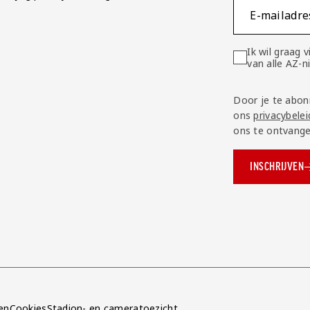
E-mailadre
Ik wil graag
van alle AZ-
Door je te abon
ons
privacybelei
ons te ontvange
INSCHRIJVEN
ok.com/AZAlkmaar
e
en
Cookies
Stadion- en cameratoezicht