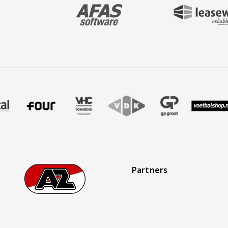
BEZOEK ONZE MAIN & STADIUM PARTNER 
BEZOEK ONZE SHIR
aak
er Treffer uitzendbureau
ze partner Intal
Bezoek onze partner Four
Partner Logos Slider
Bezoek onze partner VHC Jongens
Bezoek onze partner VDK
Bezoek onze partner 
Bezoek onze
Bez
Partners
Footer
Ga naar onze homepage