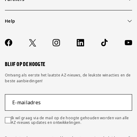
Help
Over ons
Contact
Socials
https://www.facebook.com/AZAlkmaar
X
Instagram
LinkedIn
TikTok
YouT
FAQ
Wijzig privacy instellingen
BLIJF OP DE HOOGTE
Ontvang als eerste het laatste AZ-nieuws, de leukste winacties en de
beste aanbiedingen!
E-mailadres
Ik wil graag via de mail op de hoogte gehouden worden van alle
AZ-nieuws updates en ontwikkelingen.