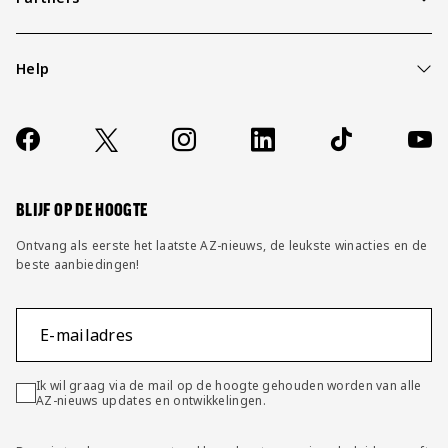
Help
Over ons
Contact
Socials
https://www.facebook.com/AZAlkmaar
X
Instagram
LinkedIn
TikTok
YouT
FAQ
Wijzig privacy instellingen
BLIJF OP DE HOOGTE
Ontvang als eerste het laatste AZ-nieuws, de leukste winacties en de
beste aanbiedingen!
E-mailadres
Ik wil graag via de mail op de hoogte gehouden worden van alle
AZ-nieuws updates en ontwikkelingen.