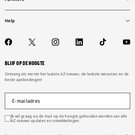
Help
Over ons
Contact
Socials
https://www.facebook.com/AZAlkmaar
X
Instagram
LinkedIn
TikTok
YouT
FAQ
Wijzig privacy instellingen
BLIJF OP DE HOOGTE
Ontvang als eerste het laatste AZ-nieuws, de leukste winacties en de
beste aanbiedingen!
E-mailadres
Ik wil graag via de mail op de hoogte gehouden worden van alle
AZ-nieuws updates en ontwikkelingen.