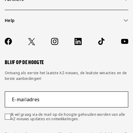
Help
Over ons
Contact
Socials
https://www.facebook.com/AZAlkmaar
X
Instagram
LinkedIn
TikTok
YouT
FAQ
Wijzig privacy instellingen
BLIJF OP DE HOOGTE
Ontvang als eerste het laatste AZ-nieuws, de leukste winacties en de
beste aanbiedingen!
E-mailadres
Ik wil graag via de mail op de hoogte gehouden worden van alle
AZ-nieuws updates en ontwikkelingen.