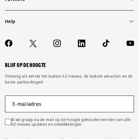
Help
Over ons
Contact
Socials
https://www.facebook.com/AZAlkmaar
X
Instagram
LinkedIn
TikTok
YouT
FAQ
Wijzig privacy instellingen
BLIJF OP DE HOOGTE
Ontvang als eerste het laatste AZ-nieuws, de leukste winacties en de
beste aanbiedingen!
E-mailadres
Ik wil graag via de mail op de hoogte gehouden worden van alle
AZ-nieuws updates en ontwikkelingen.