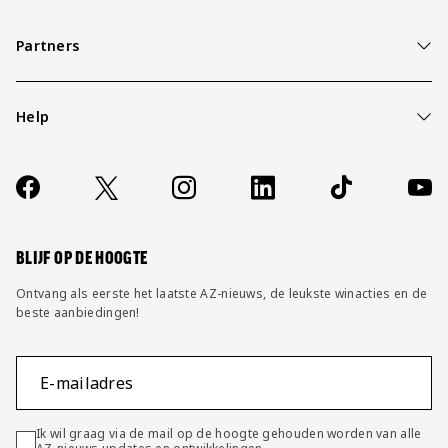
Partners
Help
Over ons
Contact
Socials
https://www.facebook.com/AZAlkmaar
X
Instagram
LinkedIn
TikTok
YouT
FAQ
Wijzig privacy instellingen
BLIJF OP DE HOOGTE
Ontvang als eerste het laatste AZ-nieuws, de leukste winacties en de
beste aanbiedingen!
E-mailadres
Ik wil graag via de mail op de hoogte gehouden worden van alle