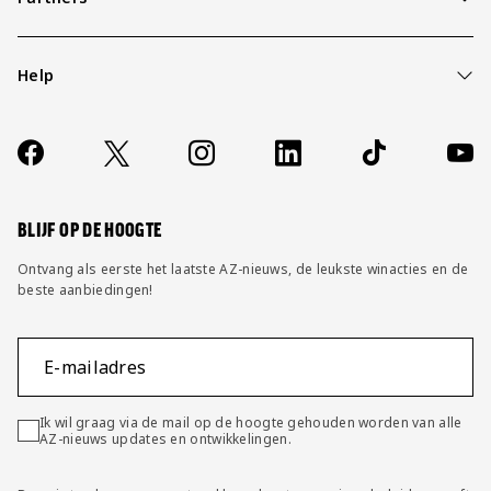
Help
Over ons
Contact
Socials
https://www.facebook.com/AZAlkmaar
X
Instagram
LinkedIn
TikTok
YouT
FAQ
Wijzig privacy instellingen
BLIJF OP DE HOOGTE
Ontvang als eerste het laatste AZ-nieuws, de leukste winacties en de
beste aanbiedingen!
E-mailadres
Ik wil graag via de mail op de hoogte gehouden worden van alle
AZ-nieuws updates en ontwikkelingen.