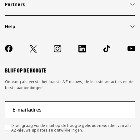
Partners
Help
Over ons
Contact
Socials
https://www.facebook.com/AZAlkmaar
X
Instagram
LinkedIn
TikTok
YouT
FAQ
Wijzig privacy instellingen
BLIJF OP DE HOOGTE
Ontvang als eerste het laatste AZ-nieuws, de leukste winacties en de
beste aanbiedingen!
E-mailadres
Ik wil graag via de mail op de hoogte gehouden worden van alle
AZ-nieuws updates en ontwikkelingen.