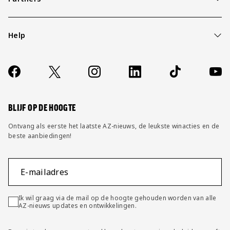
Help
Over ons
Contact
Socials
https://www.facebook.com/AZAlkmaar
X
Instagram
LinkedIn
TikTok
YouT
FAQ
Wijzig privacy instellingen
BLIJF OP DE HOOGTE
Ontvang als eerste het laatste AZ-nieuws, de leukste winacties en de
beste aanbiedingen!
E-mailadres
Ik wil graag via de mail op de hoogte gehouden worden van alle
AZ-nieuws updates en ontwikkelingen.