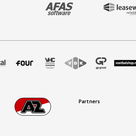
BEZOEK ONZE MAIN & STADIUM PARTNER 
BEZOEK ONZE SHIR
aak
er Treffer uitzendbureau
ze partner Intal
Bezoek onze partner Four
Partner Logos Slider
Bezoek onze partner VHC Jongens
Bezoek onze partner VDK
Bezoek onze partner 
Bezoek onze
Bez
Partners
Footer
Ga naar onze homepage