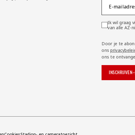
E-mailadre
Ik wil graag
van alle AZ-
Door je te abon
ons
privacybelei
ons te ontvange
INSCHRIJVEN
ok.com/AZAlkmaar
e
en
Cookies
Stadion- en cameratoezicht