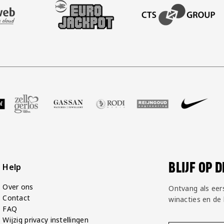
AFAS SOFTWARE
T PARTNER LEASEWEB
BEZOEK ONZE SLEEVE PARTNER EUROJACKPOT
BEZOEK ONZE ACADEM
GP Groot
 partner Voetbalshop
oek onze partner Zell Gerlos
Bezoek onze partner Gassan
Bezoek onze partner Rodi Media
Bezoek onze partner Rei
Bezoek onze pa
Bezoek
BLIJF OP 
Help
Over ons
Ontvang als eer
Contact
winacties en de
FAQ
Wijzig privacy instellingen