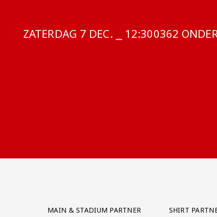
ZATERDAG 7 DEC. ⎯ 12:30
COMPETITIE
0362 ONDER 
Partner Logos Grid
MAIN & STADIUM PARTNER
SHIRT PARTN