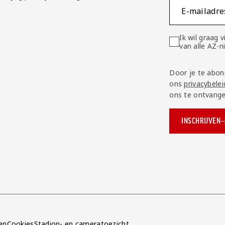
E-mailadre
Ik wil graag
van alle AZ-
Door je te abon
ons
privacybelei
ons te ontvange
INSCHRIJVEN
ok.com/AZAlkmaar
e
en
Cookies
Stadion- en cameratoezicht