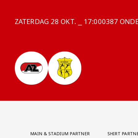
ZATERDAG 28 OKT. ⎯ 17:00
COMPETITI
0387 ONDER
Partner Logos Grid
MAIN & STADIUM PARTNER
SHIRT PARTN