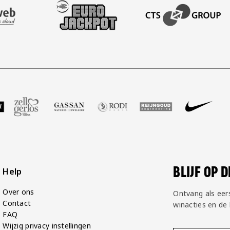
AFAS SOFTWARE
T PARTNER LEASEWEB
BEZOEK ONZE SLEEVE PARTNER EUROJACKPOT
BEZOEK ONZE ACADEM
GP Groot
 partner Voetbalshop
oek onze partner Zell Gerlos
Bezoek onze partner Gassan
Bezoek onze partner Rodi Media
Bezoek onze partner Rei
Bezoek onze par
Bezoek
BLIJF OP 
Help
Over ons
Ontvang als eer
Contact
winacties en de
FAQ
Wijzig privacy instellingen