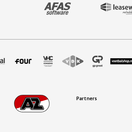
BEZOEK ONZE MAIN & STADIUM PARTNER 
BEZOEK ONZE SHIR
aak
r Treffer uitzendbureau
ze partner Intal
Bezoek onze partner Four
Partner Logos Slider
Bezoek onze partner VHC Jongens
Bezoek onze partner VDK
Bezoek onze partner 
Bezoek onze
Bez
Partners
Footer
Ga naar onze homepage