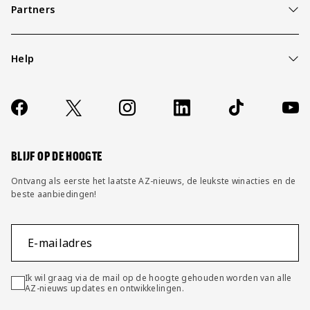
Partners
Help
Over ons
Contact
Socials
https://www.facebook.com/AZAlkmaar
X
Instagram
LinkedIn
TikTok
YouT
FAQ
Wijzig privacy instellingen
BLIJF OP DE HOOGTE
Ontvang als eerste het laatste AZ-nieuws, de leukste winacties en de
beste aanbiedingen!
E-mailadres
Ik wil graag via de mail op de hoogte gehouden worden van alle
AZ-nieuws updates en ontwikkelingen.