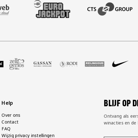
AFAS SOFTWARE
T PARTNER LEASEWEB
BEZOEK ONZE SLEEVE PARTNER EUROJACKPOT
BEZOEK ONZE ACADEM
 GP Groot
e partner Voetbalshop
zoek onze partner Zell Gerlos
Bezoek onze partner Gassan
Bezoek onze partner Rodi Media
Bezoek onze partner Re
Bezoek onze p
Bezo
BLIJF OP 
Help
Over ons
Ontvang als eer
Contact
winacties en de
FAQ
Wijzig privacy instellingen