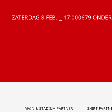
ZATERDAG 8 FEB. ⎯ 17:00
COMPETITIE
0679 ONDER 
Partner Logos Grid
MAIN & STADIUM PARTNER
SHIRT PARTN