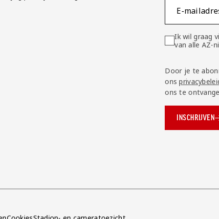
E-mailadre
Ik wil graag
van alle AZ-
Door je te abon
ons
privacybelei
ons te ontvange
INSCHRIJVEN
ok.com/AZAlkmaar
e
en
Cookies
Stadion- en cameratoezicht