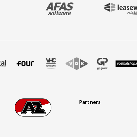
BEZOEK ONZE MAIN & STADIUM PARTNER 
BEZOEK ONZE SHIR
maak
ner Treffer uitzendbureau
nze partner Intal
Bezoek onze partner Four
Partner Logos Slider
Bezoek onze partner VHC Jongens
Bezoek onze partner VDK
Bezoek onze partner
Bezoek onz
Be
Partners
Footer
Ga naar onze homepage