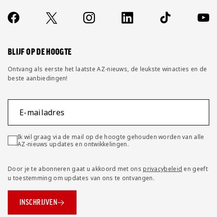
Jong AZ
Over ons
Contact
Socials
https://www.facebook.com/AZAlkmaar
X
Instagram
LinkedIn
TikTok
YouT
Seizoenkaart
FAQ
Wijzig privacy instellingen
BLIJF OP DE HOOGTE
Ontvang als eerste het laatste AZ-nieuws, de leukste winacties en de
beste aanbiedingen!
E-mailadres
Ik wil graag via de mail op de hoogte gehouden worden van alle
AZ-nieuws updates en ontwikkelingen.
Door je te abonneren gaat u akkoord met ons
privacybeleid
en geeft
u toestemming om updates van ons te ontvangen.
INSCHRIJVEN