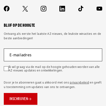
Jong AZ
Over ons
Contact
Socials
https://www.facebook.com/AZAlkmaar
X
Instagram
LinkedIn
TikTok
YouT
Seizoenkaart
FAQ
Wijzig privacy instellingen
BLIJF OP DE HOOGTE
Ontvang als eerste het laatste AZ-nieuws, de leukste winacties en de
beste aanbiedingen!
E-mailadres
Ik wil graag via de mail op de hoogte gehouden worden van alle
AZ-nieuws updates en ontwikkelingen.
Door je te abonneren gaat u akkoord met ons
privacybeleid
en geeft
u toestemming om updates van ons te ontvangen.
INSCHRIJVEN