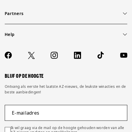
Partners
Help
Over ons
Contact
Socials
https://www.facebook.com/AZAlkmaar
X
Instagram
LinkedIn
TikTok
YouT
FAQ
Wijzig privacy instellingen
BLIJF OP DE HOOGTE
Ontvang als eerste het laatste AZ-nieuws, de leukste winacties en de
beste aanbiedingen!
E-mailadres
Ik wil graag via de mail op de hoogte gehouden worden van alle