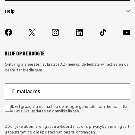
Help
Over ons
Contact
Socials
https://www.facebook.com/AZAlkmaar
X
Instagram
LinkedIn
TikTok
YouT
FAQ
Wijzig privacy instellingen
BLIJF OP DE HOOGTE
Ontvang als eerste het laatste AZ-nieuws, de leukste winacties en de
beste aanbiedingen!
E-mailadres
Ik wil graag via de mail op de hoogte gehouden worden van alle
AZ-nieuws updates en ontwikkelingen.
Door je te abonneren gaat u akkoord met ons
privacybeleid
en geeft
u toestemming om updates van ons te ontvangen.