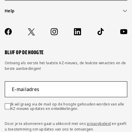
Help
Over ons
Contact
Socials
https://www.facebook.com/AZAlkmaar
X
Instagram
LinkedIn
TikTok
YouT
FAQ
Wijzig privacy instellingen
BLIJF OP DE HOOGTE
Ontvang als eerste het laatste AZ-nieuws, de leukste winacties en de
beste aanbiedingen!
E-mailadres
Ik wil graag via de mail op de hoogte gehouden worden van alle
AZ-nieuws updates en ontwikkelingen.
Door je te abonneren gaat u akkoord met ons
privacybeleid
en geeft
u toestemming om updates van ons te ontvangen.