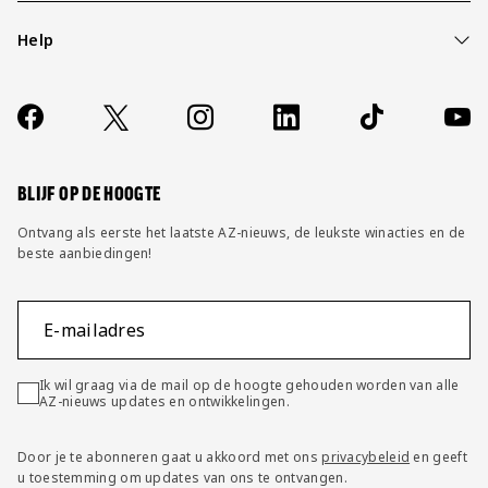
Help
Over ons
Contact
Socials
https://www.facebook.com/AZAlkmaar
X
Instagram
LinkedIn
TikTok
YouT
FAQ
Wijzig privacy instellingen
BLIJF OP DE HOOGTE
Ontvang als eerste het laatste AZ-nieuws, de leukste winacties en de
beste aanbiedingen!
E-mailadres
Ik wil graag via de mail op de hoogte gehouden worden van alle
AZ-nieuws updates en ontwikkelingen.
Door je te abonneren gaat u akkoord met ons
privacybeleid
en geeft
u toestemming om updates van ons te ontvangen.