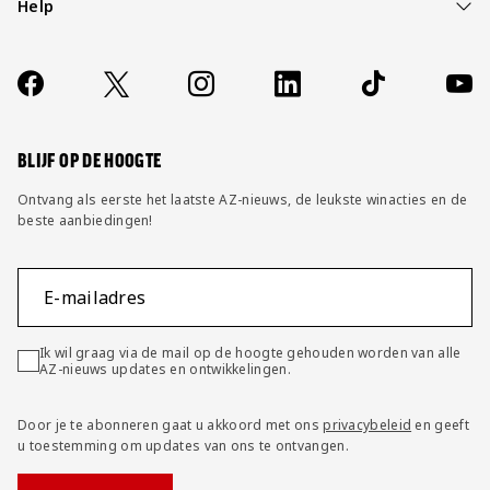
Help
Over ons
Contact
Socials
https://www.facebook.com/AZAlkmaar
X
Instagram
LinkedIn
TikTok
YouT
FAQ
Wijzig privacy instellingen
BLIJF OP DE HOOGTE
Ontvang als eerste het laatste AZ-nieuws, de leukste winacties en de
beste aanbiedingen!
E-mailadres
Ik wil graag via de mail op de hoogte gehouden worden van alle
AZ-nieuws updates en ontwikkelingen.
Door je te abonneren gaat u akkoord met ons
privacybeleid
en geeft
u toestemming om updates van ons te ontvangen.