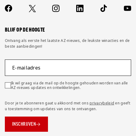
Over ons
Contact
Socials
https://www.facebook.com/AZAlkmaar
X
Instagram
LinkedIn
TikTok
YouT
FAQ
Wijzig privacy instellingen
BLIJF OP DE HOOGTE
Ontvang als eerste het laatste AZ-nieuws, de leukste winacties en de
beste aanbiedingen!
E-mailadres
Ik wil graag via de mail op de hoogte gehouden worden van alle
AZ-nieuws updates en ontwikkelingen.
Door je te abonneren gaat u akkoord met ons
privacybeleid
en geeft
u toestemming om updates van ons te ontvangen.
INSCHRIJVEN