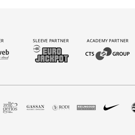
ER
SLEEVE PARTNER
ACADEMY PARTNER
AFAS SOFTWARE
T PARTNER LEASEWEB
BEZOEK ONZE SLEEVE PARTNER EUROJACKPOT
BEZOEK ONZE ACADEM
Groot
rtner Voetbalshop
 onze partner Zell Gerlos
Bezoek onze partner Gassan
Bezoek onze partner Rodi Media
Bezoek onze partner Reijng
Bezoek onze partne
Bezoek on