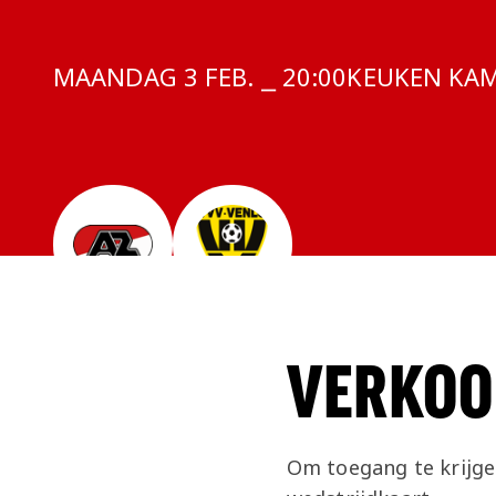
MAANDAG 3 FEB. ⎯ 20:00
COMPETITIE
KEUKEN KAM
VERKOO
Om toegang te krijgen