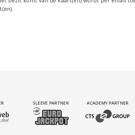
 het bezit komt van de kaart(en) wordt per email t
t(en).
ER
SLEEVE PARTNER
ACADEMY PARTNER
AFAS SOFTWARE
T PARTNER LEASEWEB
BEZOEK ONZE SLEEVE PARTNER EUROJACKPOT
BEZOEK ONZE ACADEM