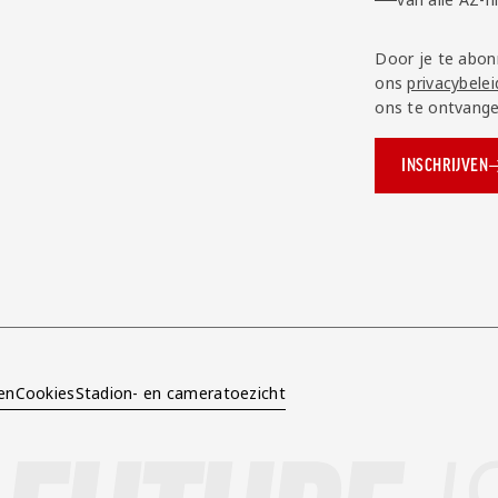
Door je te abon
ons
privacybelei
ons te ontvange
INSCHRIJVEN
ok.com/AZAlkmaar
e
en
Cookies
Stadion- en cameratoezicht