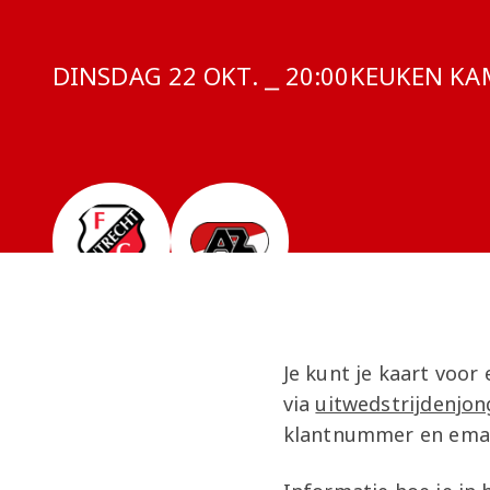
DINSDAG 22 OKT. ⎯ 20:00
COMPETITIE
KEUKEN KAM
Je kunt je kaart voo
via
uitwedstrijdenjo
klantnummer en emai