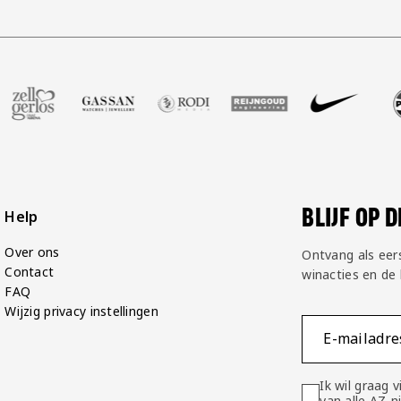
 Groot
artner Voetbalshop
k onze partner Zell Gerlos
Bezoek onze partner Gassan
Bezoek onze partner Rodi Media
Bezoek onze partner Reijn
Bezoek onze partn
Bezoek o
BLIJF OP 
Help
Over ons
Ontvang als eer
Contact
winacties en de
FAQ
Wijzig privacy instellingen
E-mailadre
Ik wil graag
van alle AZ-