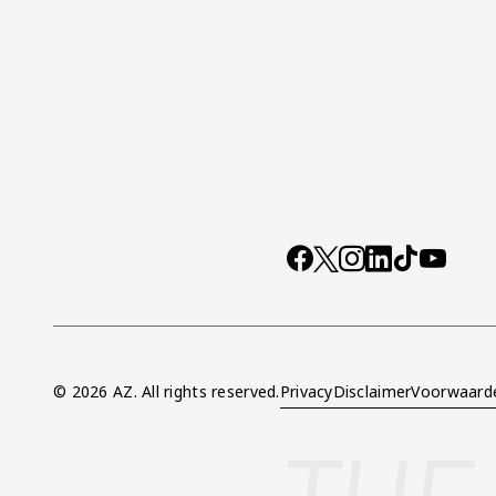
Socials
https://www.facebo
X
Instagram
LinkedIn
TikTok
YouTub
© 2026 AZ. All rights reserved.
Privacy
Disclaimer
Voorwaard
Overig