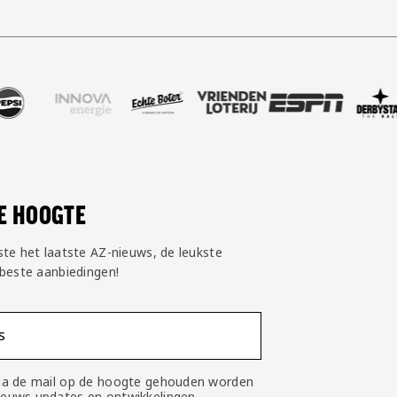
goud
er Nike
nze partner Pepsi
Bezoek onze partner Innova Energie
Bezoek onze partner Echte Boter
Bezoek onze partner Vriendenlo
Bezoek onze partner
Bezoek onze
Be
DE HOOGTE
ste het laatste AZ-nieuws, de leukste
 beste aanbiedingen!
s
 via de mail op de hoogte gehouden worden
nieuws updates en ontwikkelingen.