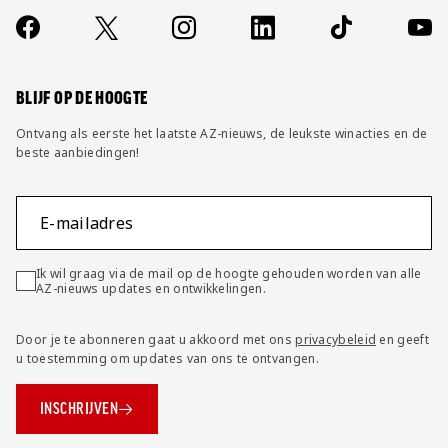
Over ons
Contact
Socials
https://www.facebook.com/AZAlkmaar
X
Instagram
LinkedIn
TikTok
YouT
FAQ
Wijzig privacy instellingen
BLIJF OP DE HOOGTE
Ontvang als eerste het laatste AZ-nieuws, de leukste winacties en de
beste aanbiedingen!
E-mailadres
Ik wil graag via de mail op de hoogte gehouden worden van alle
AZ-nieuws updates en ontwikkelingen.
Door je te abonneren gaat u akkoord met ons
privacybeleid
en geeft
u toestemming om updates van ons te ontvangen.
INSCHRIJVEN