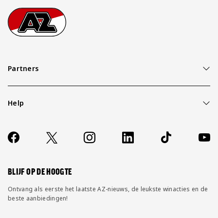
Footer
Ga naar onze homepage
Partners
Help
Over ons
Contact
Socials
https://www.facebook.com/AZAlkmaar
X
Instagram
LinkedIn
TikTok
YouT
FAQ
Wijzig privacy instellingen
BLIJF OP DE HOOGTE
Ontvang als eerste het laatste AZ-nieuws, de leukste winacties en de
beste aanbiedingen!