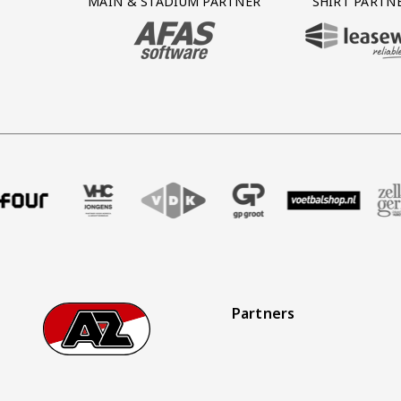
MAIN & STADIUM PARTNER
SHIRT PARTN
BEZOEK ONZE MAIN & STADIUM PARTNER 
BEZOEK ONZE SHIR
endbureau
l
rtner Four
k onze partner VHC Jongens
Bezoek onze partner VDK
Partner Logos Slider
Bezoek onze partner GP Groot
Bezoek onze partner Voetb
Bezoek onze partne
Bezoek o
Partners
Footer
Ga naar onze homepage