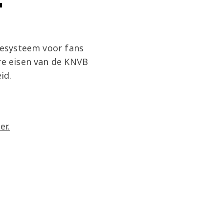
T
tiesysteem voor fans
ere eisen van de KNVB
id.
er.