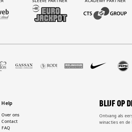
ER
SLEEVE PARTNER
ACADEMY PARTNER
AFAS SOFTWARE
T PARTNER LEASEWEB
BEZOEK ONZE SLEEVE PARTNER EUROJACKPOT
BEZOEK ONZE ACADEM
alshop
r Zell Gerlos
nze partner Gassan
Bezoek onze partner Rodi Media
Bezoek onze partner Reijngoud
Bezoek onze partner Nike
Bezoek onze partner 
Bezoek onze
Be
BLIJF OP 
Help
Over ons
Ontvang als eer
Contact
winacties en de
FAQ