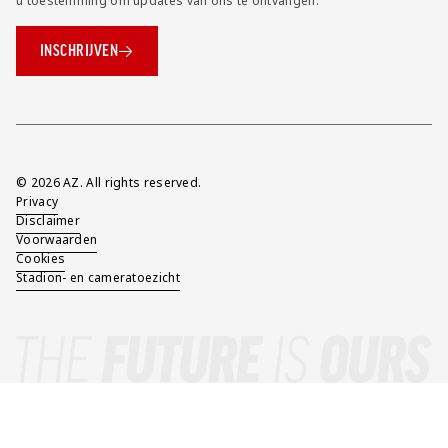
u toestemming om updates van ons te ontvangen.
INSCHRIJVEN
Overig
© 2026 AZ. All rights reserved.
Privacy
Disclaimer
Voorwaarden
Cookies
Stadion- en cameratoezicht