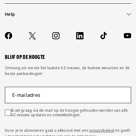
Help
Over ons
Contact
Socials
https://www.facebook.com/AZAlkmaar
X
Instagram
LinkedIn
TikTok
YouT
FAQ
Wijzig privacy instellingen
BLIJF OP DE HOOGTE
Ontvang als eerste het laatste AZ-nieuws, de leukste winacties en de
beste aanbiedingen!
E-mailadres
Ik wil graag via de mail op de hoogte gehouden worden van alle
AZ-nieuws updates en ontwikkelingen.
Door je te abonneren gaat u akkoord met ons
privacybeleid
en geeft