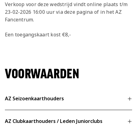
Jong AZ
Verkoop voor deze wedstrijd vindt online plaats t/m
23-02-2026 16:00 uur via deze pagina of in het AZ
Seizoenkaart
Fancentrum.
Een toegangskaart kost €8,-
VOORWAARDEN
AZ Seizoenkaarthouders
Geverifieerd account is verplicht
AZ Clubkaarthouders / Leden Juniorclubs
Meer informatie over verificatie
Aantal tickets:
Geverifieerd account is verplicht