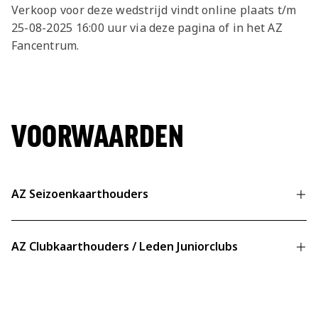
Jong AZ
Verkoop voor deze wedstrijd vindt online plaats t/m
25-08-2025 16:00 uur via deze pagina of in het AZ
Seizoenkaart
Fancentrum.
VOORWAARDEN
AZ Seizoenkaarthouders
Geverifieerd account is verplicht
AZ Clubkaarthouders / Leden Juniorclubs
Meer informatie over verificatie
Aantal tickets:
Geverifieerd account is verplicht
4 per seizoenkaarthouder
Meer informatie over verificatie
Bijzonderheden