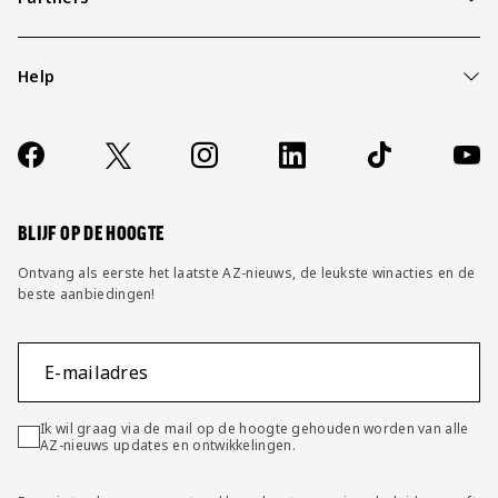
Help
Over ons
Contact
Socials
https://www.facebook.com/AZAlkmaar
X
Instagram
LinkedIn
TikTok
YouT
FAQ
Wijzig privacy instellingen
BLIJF OP DE HOOGTE
Ontvang als eerste het laatste AZ-nieuws, de leukste winacties en de
beste aanbiedingen!
E-mailadres
Ik wil graag via de mail op de hoogte gehouden worden van alle
AZ-nieuws updates en ontwikkelingen.