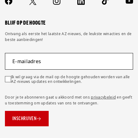
Socials
https://www.facebook.com/AZAlkmaar
X
Instagram
LinkedIn
TikTok
YouT
FAQ
Wijzig privacy instellingen
BLIJF OP DE HOOGTE
Ontvang als eerste het laatste AZ-nieuws, de leukste winacties en de
beste aanbiedingen!
E-mailadres
Ik wil graag via de mail op de hoogte gehouden worden van alle
AZ-nieuws updates en ontwikkelingen.
Door je te abonneren gaat u akkoord met ons
privacybeleid
en geeft
u toestemming om updates van ons te ontvangen.
INSCHRIJVEN