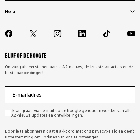
Help
Over ons
Contact
Socials
https://www.facebook.com/AZAlkmaar
X
Instagram
LinkedIn
TikTok
YouT
FAQ
Wijzig privacy instellingen
BLIJF OP DE HOOGTE
Ontvang als eerste het laatste AZ-nieuws, de leukste winacties en de
beste aanbiedingen!
E-mailadres
Ik wil graag via de mail op de hoogte gehouden worden van alle
AZ-nieuws updates en ontwikkelingen.
Door je te abonneren gaat u akkoord met ons
privacybeleid
en geeft
u toestemming om updates van ons te ontvangen.