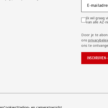
E-mailadre
Ik wil graag
van alle AZ-
Door je te abon
ons
privacybelei
ons te ontvange
INSCHRIJVEN
ok.com/AZAlkmaar
e
en
Cookies
Stadion- en cameratoezicht