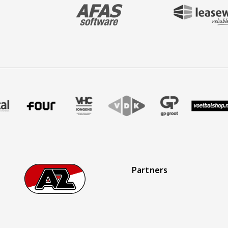
BEZOEK ONZE MAIN & STADIUM PARTNER 
BEZOEK ONZE SHIR
aak
er Treffer uitzendbureau
ze partner Intal
Bezoek onze partner Four
Partner Logos Slider
Bezoek onze partner VHC Jongens
Bezoek onze partner VDK
Bezoek onze partner 
Bezoek onze
Bez
Partners
Footer
Ga naar onze homepage