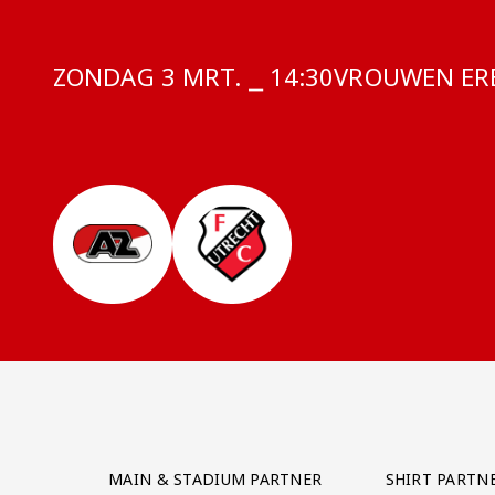
ZONDAG 3 MRT. ⎯ 14:30
COMPETITIE:
VROUWEN ERE
Partner Logos Grid
MAIN & STADIUM PARTNER
SHIRT PARTN