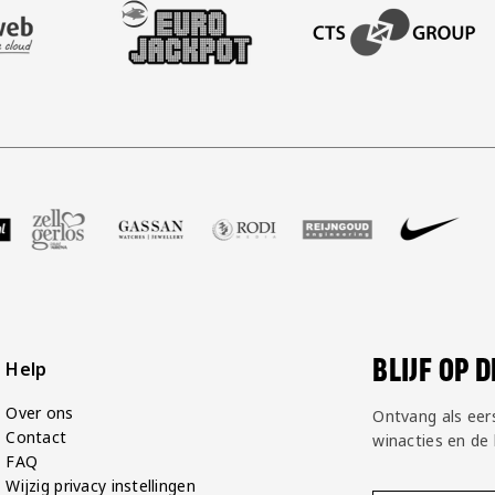
AFAS SOFTWARE
T PARTNER LEASEWEB
BEZOEK ONZE SLEEVE PARTNER EUROJACKPOT
BEZOEK ONZE ACADEM
GP Groot
 partner Voetbalshop
oek onze partner Zell Gerlos
Bezoek onze partner Gassan
Bezoek onze partner Rodi Media
Bezoek onze partner Rei
Bezoek onze pa
Bezoek
BLIJF OP 
Help
Over ons
Ontvang als eer
Contact
winacties en de
FAQ
Wijzig privacy instellingen