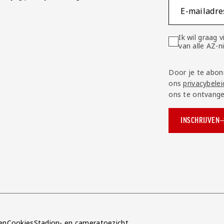
E-mailadre
Ik wil graag
van alle AZ-
Door je te abon
ons
privacybelei
ons te ontvange
INSCHRIJVEN
ok.com/AZAlkmaar
e
en
Cookies
Stadion- en cameratoezicht