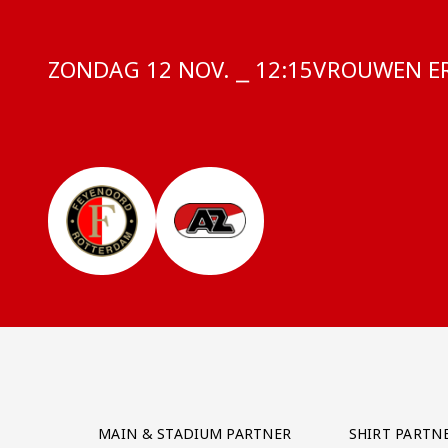
ZONDAG 12 NOV. ⎯ 12:15
COMPETITIE
VROUWEN ER
Partner Logos Grid
MAIN & STADIUM PARTNER
SHIRT PARTN