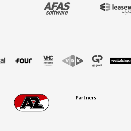
BEZOEK ONZE MAIN & STADIUM PARTNER 
BEZOEK ONZE SHIR
aak
er Treffer uitzendbureau
ze partner Intal
Bezoek onze partner Four
Partner Logos Slider
Bezoek onze partner VHC Jongens
Bezoek onze partner VDK
Bezoek onze partner 
Bezoek onze
Bez
Partners
Footer
Ga naar onze homepage