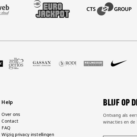
AFAS SOFTWARE
T PARTNER LEASEWEB
BEZOEK ONZE SLEEVE PARTNER EUROJACKPOT
BEZOEK ONZE ACADEM
GP Groot
 partner Voetbalshop
oek onze partner Zell Gerlos
Bezoek onze partner Gassan
Bezoek onze partner Rodi Media
Bezoek onze partner Rei
Bezoek onze pa
Bezoek
BLIJF OP 
Help
Over ons
Ontvang als eer
Contact
winacties en de
FAQ
Wijzig privacy instellingen