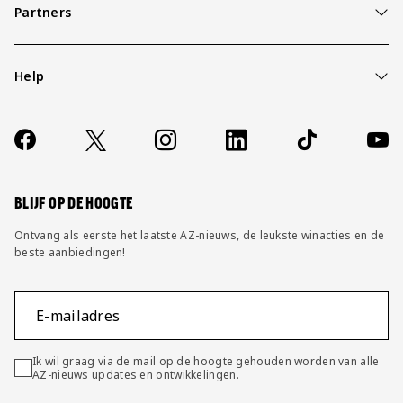
Partners
Help
Over ons
Contact
Socials
https://www.facebook.com/AZAlkmaar
X
Instagram
LinkedIn
TikTok
YouT
FAQ
Wijzig privacy instellingen
BLIJF OP DE HOOGTE
Ontvang als eerste het laatste AZ-nieuws, de leukste winacties en de
beste aanbiedingen!
E-mailadres
Ik wil graag via de mail op de hoogte gehouden worden van alle
AZ-nieuws updates en ontwikkelingen.