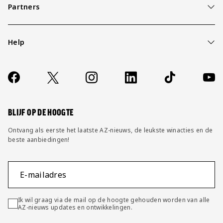
Partners
Help
Over ons
Contact
Socials
https://www.facebook.com/AZAlkmaar
X
Instagram
LinkedIn
TikTok
YouT
FAQ
Wijzig privacy instellingen
BLIJF OP DE HOOGTE
Ontvang als eerste het laatste AZ-nieuws, de leukste winacties en de
beste aanbiedingen!
E-mailadres
Ik wil graag via de mail op de hoogte gehouden worden van alle
AZ-nieuws updates en ontwikkelingen.