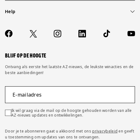
Help
Over ons
Contact
Socials
https://www.facebook.com/AZAlkmaar
X
Instagram
LinkedIn
TikTok
YouT
FAQ
Wijzig privacy instellingen
BLIJF OP DE HOOGTE
Ontvang als eerste het laatste AZ-nieuws, de leukste winacties en de
beste aanbiedingen!
E-mailadres
Ik wil graag via de mail op de hoogte gehouden worden van alle
AZ-nieuws updates en ontwikkelingen.
Door je te abonneren gaat u akkoord met ons
privacybeleid
en geeft
u toestemming om updates van ons te ontvangen.