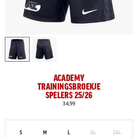
LOG IN
ACADEMY
TRAININGSBROEKJE
SPELERS 25/26
34,99
Maat
Selecteer je maat
S
M
L
XL
2XL