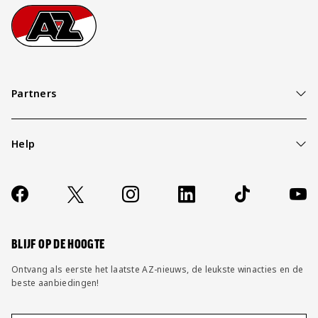
Footer
Ga naar onze homepage
Partners
Help
Over ons
Contact
Socials
https://www.facebook.com/AZAlkmaar
X
Instagram
LinkedIn
TikTok
YouT
FAQ
Wijzig privacy instellingen
BLIJF OP DE HOOGTE
Ontvang als eerste het laatste AZ-nieuws, de leukste winacties en de
beste aanbiedingen!