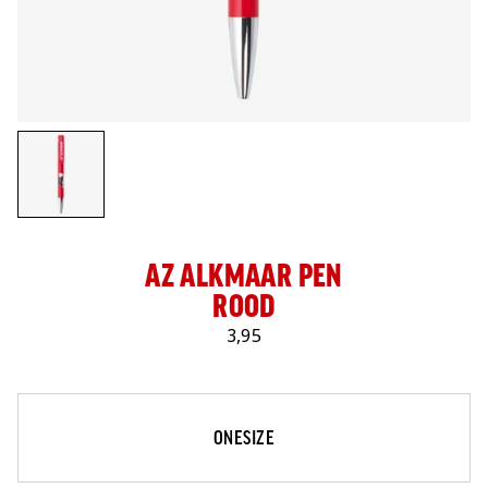
LOG IN
AZ ALKMAAR PEN
ROOD
3,95
Maat
Selecteer je maat
ONESIZE