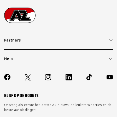
Footer
Ga naar onze homepage
Partners
Help
Over ons
Contact
Socials
https://www.facebook.com/AZAlkmaar
X
Instagram
LinkedIn
TikTok
YouT
FAQ
Wijzig privacy instellingen
BLIJF OP DE HOOGTE
Ontvang als eerste het laatste AZ-nieuws, de leukste winacties en de
beste aanbiedingen!