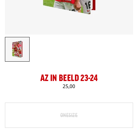
LOG IN
AZ IN BEELD 23-24
25,00
Maat
Selecteer je maat
ONESIZE