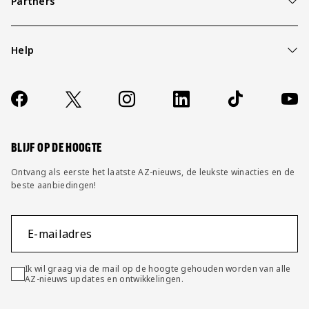
Partners
Help
Over ons
Contact
Socials
https://www.facebook.com/AZAlkmaar
X
Instagram
LinkedIn
TikTok
YouT
FAQ
Wijzig privacy instellingen
BLIJF OP DE HOOGTE
Ontvang als eerste het laatste AZ-nieuws, de leukste winacties en de
beste aanbiedingen!
E-mailadres
Ik wil graag via de mail op de hoogte gehouden worden van alle
AZ-nieuws updates en ontwikkelingen.