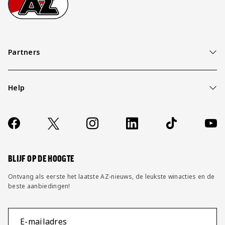
Partners
Help
Over ons
Contact
Socials
https://www.facebook.com/AZAlkmaar
X
Instagram
LinkedIn
TikTok
YouT
FAQ
Wijzig privacy instellingen
BLIJF OP DE HOOGTE
Ontvang als eerste het laatste AZ-nieuws, de leukste winacties en de
beste aanbiedingen!
E-mailadres