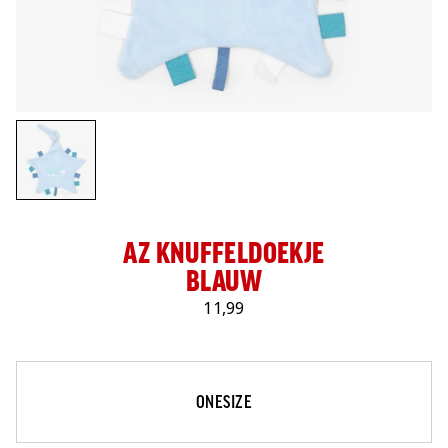
LOG IN
AZ KNUFFELDOEKJE
BLAUW
11,99
Maat
Selecteer je maat
ONESIZE