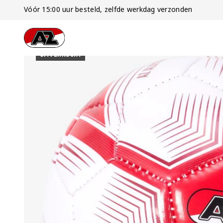
Vóór 15:00 uur besteld, zelfde werkdag verzonden
Ga naar onze homepage
UITVERKOCHT