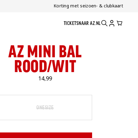
Korting met seizoen- & clubkaart
TICKETS
NAAR AZ.NL
ZOEKEN
ACCOUNT
CART
AZ MINI BAL
ROOD/WIT
14,99
Maat
Selecteer je maat
ONESIZE