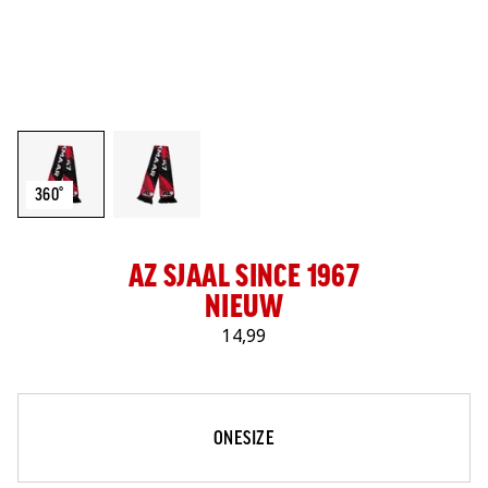
LOG IN
360°
AZ SJAAL SINCE 1967
NIEUW
14,99
Maat
Selecteer je maat
ONESIZE