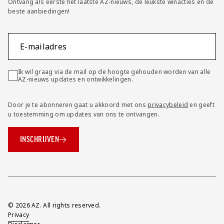
Ontvang als eerste het laatste AZ-nieuws, de leukste winacties en de
beste aanbiedingen!
E-mailadres
Ik wil graag via de mail op de hoogte gehouden worden van alle
AZ-nieuws updates en ontwikkelingen.
Door je te abonneren gaat u akkoord met ons
privacybeleid
en geeft
u toestemming om updates van ons te ontvangen.
INSCHRIJVEN
Overig
© 2026 AZ. All rights reserved.
Privacy