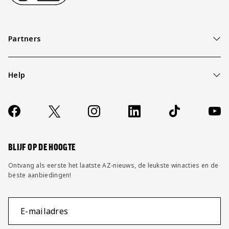
Partners
Help
Over ons
Contact
Socials
https://www.facebook.com/AZAlkmaar
X
Instagram
LinkedIn
TikTok
YouT
FAQ
Wijzig privacy instellingen
BLIJF OP DE HOOGTE
Ontvang als eerste het laatste AZ-nieuws, de leukste winacties en de
beste aanbiedingen!
E-mailadres