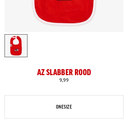
LOG IN
AZ SLABBER ROOD
9,99
Maat
Selecteer je maat
ONESIZE