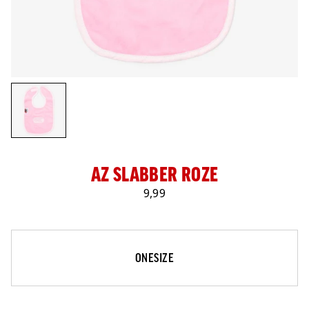
LOG IN
AZ SLABBER ROZE
9,99
Maat
Selecteer je maat
ONESIZE