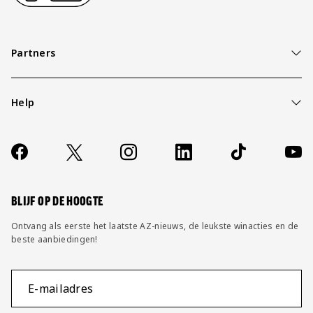
Partners
Help
Over ons
Contact
Socials
https://www.facebook.com/AZAlkmaar
X
Instagram
LinkedIn
TikTok
YouT
FAQ
Wijzig privacy instellingen
BLIJF OP DE HOOGTE
Ontvang als eerste het laatste AZ-nieuws, de leukste winacties en de
beste aanbiedingen!
E-mailadres