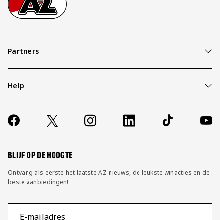
Partners
Help
Over ons
Contact
Socials
https://www.facebook.com/AZAlkmaar
X
Instagram
LinkedIn
TikTok
YouT
FAQ
Wijzig privacy instellingen
BLIJF OP DE HOOGTE
Ontvang als eerste het laatste AZ-nieuws, de leukste winacties en de
beste aanbiedingen!
E-mailadres