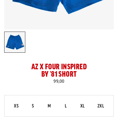
LOG IN
AZ X FOUR INSPIRED
BY ’81 SHORT
99,00
Maat
Selecteer je maat
XS
S
M
L
XL
2XL