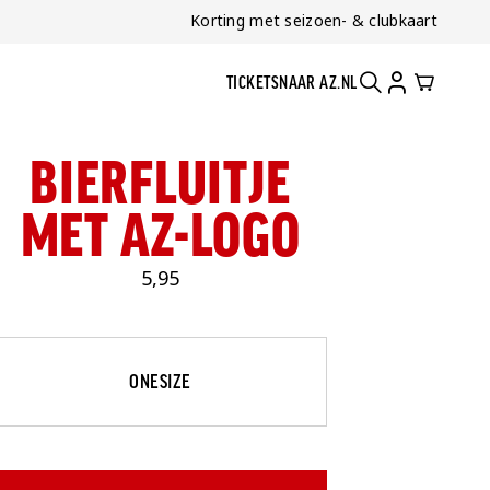
Korting met seizoen- & clubkaart
TICKETS
NAAR AZ.NL
ZOEKEN
ACCOUNT
CART
BIERFLUITJE
MET AZ-LOGO
5,95
Maat
Selecteer je maat
ONESIZE