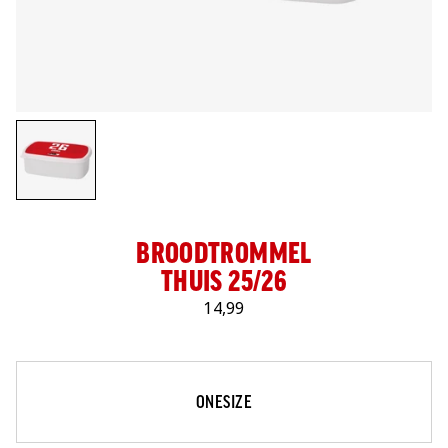
LOG IN
BROODTROMMEL
THUIS 25/26
14,99
Maat
Selecteer je maat
ONESIZE