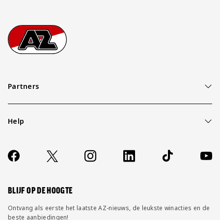
Footer
Ga naar onze homepage
Partners
Help
Over ons
Contact
Socials
https://www.facebook.com/AZAlkmaar
X
Instagram
LinkedIn
TikTok
YouT
FAQ
Wijzig privacy instellingen
BLIJF OP DE HOOGTE
Ontvang als eerste het laatste AZ-nieuws, de leukste winacties en de
beste aanbiedingen!