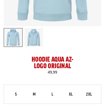
LOG IN
HOODIE AQUA AZ-
LOGO ORIGINAL
49,99
Maat
Selecteer je maat
S
M
L
XL
2XL