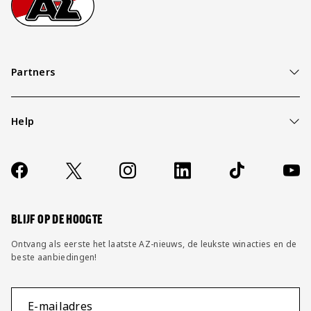
Partners
Help
Over ons
Contact
Socials
https://www.facebook.com/AZAlkmaar
X
Instagram
LinkedIn
TikTok
YouT
FAQ
Wijzig privacy instellingen
BLIJF OP DE HOOGTE
Ontvang als eerste het laatste AZ-nieuws, de leukste winacties en de
beste aanbiedingen!
E-mailadres